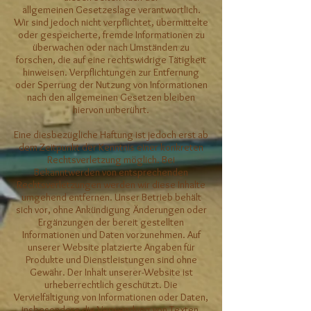
allgemeinen Gesetzeslage verantwortlich.
Wir sind jedoch nicht verpflichtet, übermittelte
oder gespeicherte, fremde Informationen zu
überwachen oder nach Umständen zu
forschen, die auf eine rechtswidrige Tätigkeit
hinweisen. Verpflichtungen zur Entfernung
oder Sperrung der Nutzung von Informationen
nach den allgemeinen Gesetzen bleiben
hiervon unberührt.
Eine diesbezügliche Haftung ist jedoch erst ab
dem Zeitpunkt der Kenntnis einer konkreten
Rechtsverletzung möglich. Bei
Bekanntwerden von entsprechenden
Rechtsverletzungen werden wir diese Inhalte
umgehend entfernen. Unser Betrieb behält
sich vor, ohne Ankündigung Änderungen oder
Ergänzungen der bereit gestellten
Informationen und Daten vorzunehmen. Auf
unserer Website platzierte Angaben für
Produkte und Dienstleistungen sind ohne
Gewähr. Der Inhalt unserer-Website ist
urheberrechtlich geschützt. Die
Vervielfältigung von Informationen oder Daten,
insbesondere die Verwendung von Texten,