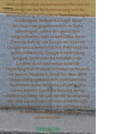
Websitebetreiber zusammenzustellen und um
weitere mit der Websitenutzung und der
Internetnutzung verbundene Dienstleistungen
zu erbringen. Auch wird Google diese
Informationen gegebenenfalls an Dritte
übertragen, sofern dies gesetzlich
vorgeschrieben oder soweit Dritte diese
Daten im Auftrag von Google verarbeiten.
Google wird in keinem Fall Ihre IP-Adresse mit
anderen Daten der Google in Verbindung
bringen. Sie können die Installation der
Cookies durch eine entsprechende
Einstellung Ihrer Browser Software verhindern;
wir weisen Sie jedoch darauf hin, dass Sie in
diesem Fall gegebenenfalls nicht sämtliche
Funktionen dieser Website voll umfänglich
nutzen können. Durch die Nutzung dieser
Website erklären Sie sich mit der Bearbeitung
der über Sie erhobenen Daten durch Google
in der zuvor beschriebenen Art und Weise und
zu dem zuvor benannten Zweck
einverstanden.
Newsletter