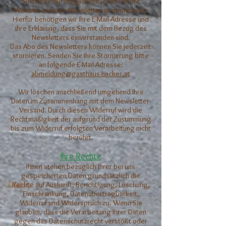
Sie haben die Möglichkeit, über unsere
Website unseren Newsletter zu abonnieren.
Hierfür benötigen wir Ihre E-Mail-Adresse und
ihre Erklärung, dass Sie mit dem Bezug des
Newsletters einverstanden sind.
Das Abo des Newsletters können Sie jederzeit
stornieren. Senden Sie Ihre Stornierung bitte
an folgende E-Mail-Adresse:
abmeldung@gasthaus-hacker.at
Wir löschen anschließend umgehend Ihre
Daten im Zusammenhang mit dem Newsletter-
Versand. Durch diesen Widerruf wird die
Rechtmäßigkeit der aufgrund der Zustimmung
bis zum Widerruf erfolgten Verarbeitung nicht
berührt.
Ihre Rechte
Ihnen stehen bezüglich Ihrer bei uns
gespeicherten Daten grundsätzlich die
Rechte auf Auskunft, Berichtigung, Löschung,
Einschränkung, Datenübertragbarkeit,
Widerruf und Widerspruch zu. Wenn Sie
glauben, dass die Verarbeitung Ihrer Daten
gegen das Datenschutzrecht verstößt oder