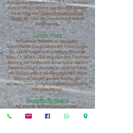
Ihre datenschutzrechtlichen Ansprüche sonst
in einer Weise verletzt worden sind, können
Sie sich bei uns [
datenschutz@gasthaus-
hacker.at
] oder der Datenschutzbehörde
beschweren.
Google Maps
Auf unserer Website ist der Online-
Kartendienst Google Maps der Firma Google
Inc. (1600 Amphitheatre Parkway Mountain
View, CA 94043, USA) eingebunden. Durch die
Nutzung der Funktionen dieser Karte werden
Daten an Google übertragen. Welche Daten
von Google erfasst werden und wofür diese
Daten verwendet werden, können Sie
auf
https://www.google.com/intl/de/policies/p
rivacy/
nachlesen.
Social Media Plugins
Auf unserer Website sind Elemente,
sogenannte "Plugins" von diversen Social-
Media Plattformen eingebunden, um Texte,
Bilder oder andre Informationen anzuzeigen.
Durch das Verwenden dieser Elemente bzw.