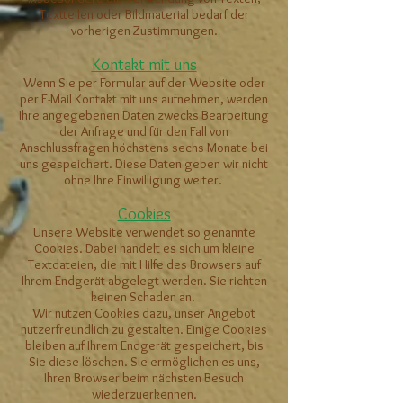
Textteilen oder Bildmaterial bedarf der
vorherigen Zustimmungen.
Kontakt mit uns
Wenn Sie per Formular auf der Website oder
per E-Mail Kontakt mit uns aufnehmen, werden
Ihre angegebenen Daten zwecks Bearbeitung
der Anfrage und für den Fall von
Anschlussfragen höchstens sechs Monate bei
uns gespeichert. Diese Daten geben wir nicht
ohne Ihre Einwilligung weiter.
Cookies
Unsere Website verwendet so genannte
Cookies. Dabei handelt es sich um kleine
Textdateien, die mit Hilfe des Browsers auf
Ihrem Endgerät abgelegt werden. Sie richten
keinen Schaden an.
Wir nutzen Cookies dazu, unser Angebot
nutzerfreundlich zu gestalten. Einige Cookies
bleiben auf Ihrem Endgerät gespeichert, bis
Sie diese löschen. Sie ermöglichen es uns,
Ihren Browser beim nächsten Besuch
wiederzuerkennen.