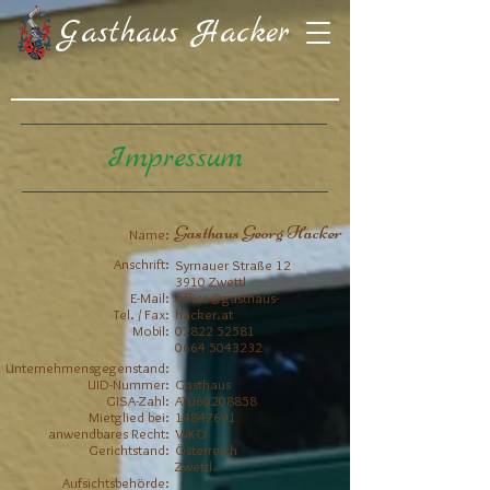
Gasthaus Hacker
Impressum
Gasthaus Georg Hacker
Name:
Anschrift:
Syrnauer Straße 12
3910 Zwettl
E-Mail:
office@gasthaus-
Tel. / Fax:
hacker.at
Mobil:
02822 52581
0664
5043232
Unternehmensgegenstand:
UID-Nummer:
Gasthaus
GISA-Zahl:
ATU60208858
Mietglied bei:
14847691
anwendbares Recht:
WKO
Gerichtstand:
Österreich
Zwettl
Aufsichtsbehörde: