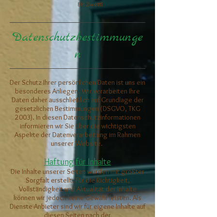
BH Zwettl
Datenschutzbestimmunge
n
Der Schutz Ihrer persönlichen Daten ist uns ein
besonderes Anliegen. Wir verarbeiten Ihre
Daten daher ausschließlich auf Grundlage der
gesetzlichen Bestimmungen (DSGVO, TKG
2003). In diesen Datenschutzinformationen
informieren wir Sie über die wichtigsten
Aspekte der Datenverarbeitung im Rahmen
unserer Website.
Haftung für Inhalte
Die Inhalte unserer Seiten wurden mit größter
Sorgfalt erstellt. Für die Richtigkeit,
Vollständigkeit und Aktualität der Inhalte
können wir jedoch keine Gewähr leisten. Als
Dienste-Anbieter sind wir für eigene Inhalte auf
diesen Seiten nach der