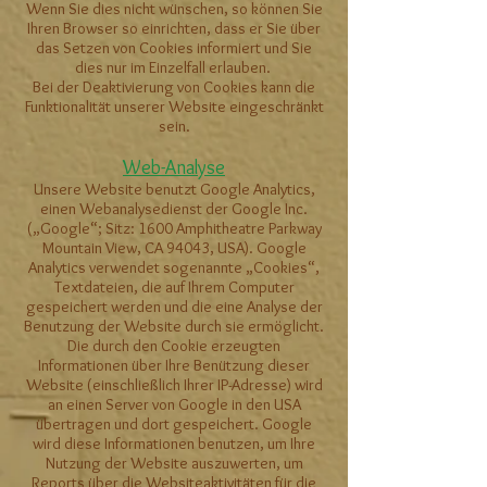
Wenn Sie dies nicht wünschen, so können Sie
Ihren Browser so einrichten, dass er Sie über
das Setzen von Cookies informiert und Sie
dies nur im Einzelfall erlauben.
Bei der Deaktivierung von Cookies kann die
Funktionalität unserer Website eingeschränkt
sein.
Web-Analyse
Unsere Website benutzt Google Analytics,
einen Webanalysedienst der Google Inc.
(„Google“; Sitz:
1600 Amphitheatre Parkway
Mountain View, CA 94043, USA
). Google
Analytics verwendet sogenannte „Cookies“,
Textdateien, die auf Ihrem Computer
gespeichert werden und die eine Analyse der
Benutzung der Website durch sie ermöglicht.
Die durch den Cookie erzeugten
Informationen über Ihre Benützung dieser
Website (einschließlich Ihrer IP-Adresse) wird
an einen Server von Google in den USA
übertragen und dort gespeichert. Google
wird diese Informationen benutzen, um Ihre
Nutzung der Website auszuwerten, um
Reports über die Websiteaktivitäten für die